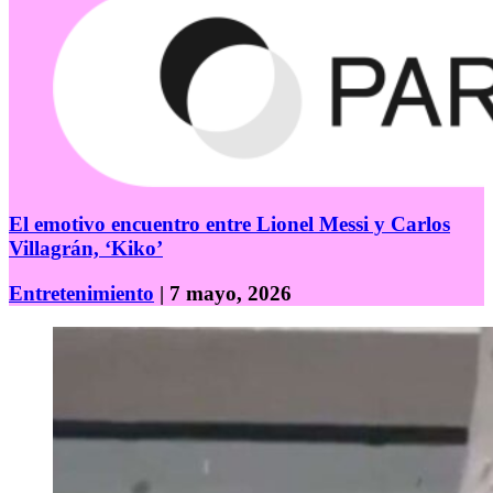
El emotivo encuentro entre Lionel Messi y Carlos
Villagrán, ‘Kiko’
Entretenimiento
| 7 mayo, 2026